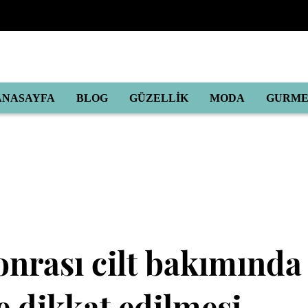
ANASAYFA
BLOG
GÜZELLİK
MODA
GURM
onrası cilt bakımında
e dikkat edilmesi