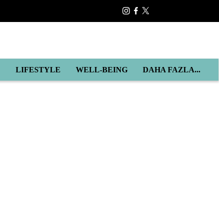
E
LIFESTYLE
WELL-BEING
DAHA FAZLA...