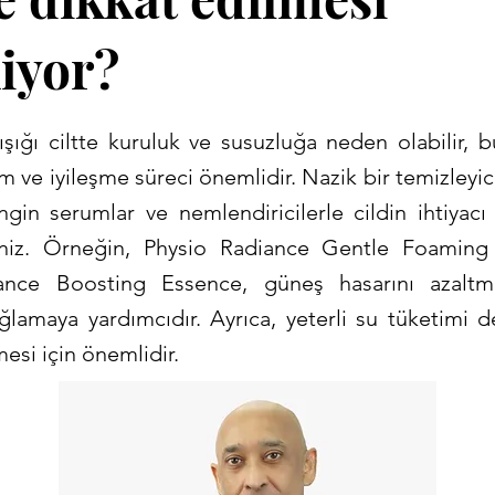
iyor?
ışığı ciltte kuruluk ve susuzluğa neden olabilir, 
m ve iyileşme süreci önemlidir. Nazik bir temizleyic
ngin serumlar ve nemlendiricilerle cildin ihtiyacı
rsiniz. Örneğin, Physio Radiance Gentle Foaming
ance Boosting Essence, güneş hasarını azal
ğlamaya yardımcıdır. Ayrıca, yeterli su tüketimi de
esi için önemlidir.