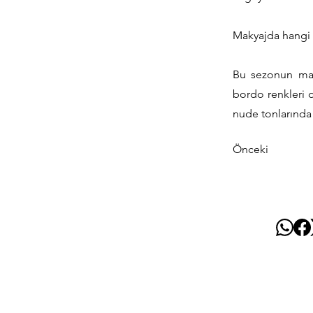
Makyajda hangi 
Bu sezonun maky
bordo renkleri o
nude tonlarında r
Önceki