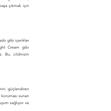
 başa çıkmak için
ado gibi içerikler
ight Cream gibi
. Bu, cildinizin
rini güçlendiren
k koruması sunan
uyum sağlıyor ve