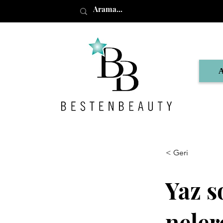
< Geri
Yaz s
neler