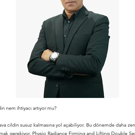
din nem ihtiyacı artıyor mu?
ava cildin susuz kalmasına yol açabiliyor. Bu dönemde daha ze
nmak gerekiyor. Physio Radiance Firming and Lifting Double Se