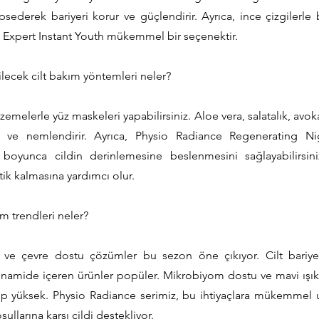
psederek bariyeri korur ve güçlendirir. Ayrıca, ince çizgilerle
 Expert Instant Youth mükemmel bir seçenektir.
lecek cilt bakım yöntemleri neler?
emelerle yüz maskeleri yapabilirsiniz. Aloe vera, salatalık, avok
rır ve nemlendirir. Ayrıca, Physio Radiance Regenerating N
boyunca cildin derinlemesine beslenmesini sağlayabilirsiniz
ik kalmasına yardımcı olur.
ım trendleri neler?
miş ve çevre dostu çözümler bu sezon öne çıkıyor. Cilt bariye
inamide içeren ürünler popüler. Mikrobiyom dostu ve mavi ışı
ep yüksek. Physio Radiance serimiz, bu ihtiyaçlara mükemmel 
llarına karşı cildi destekliyor.