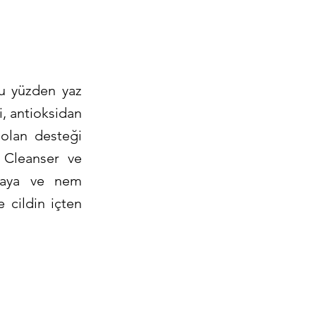
bu yüzden yaz
i, antioksidan
 olan desteği
 Cleanser ve
tmaya ve nem
 cildin içten