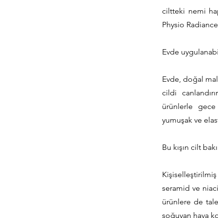
ciltteki nemi ha
Physio Radiance
Evde uygulanabi
Evde, doğal malz
cildi canlandı
ürünlerle gece 
yumuşak ve elast
Bu kışın cilt bak
Kişiselleştiril
seramid ve niac
ürünlere de tal
soğuyan hava koşu