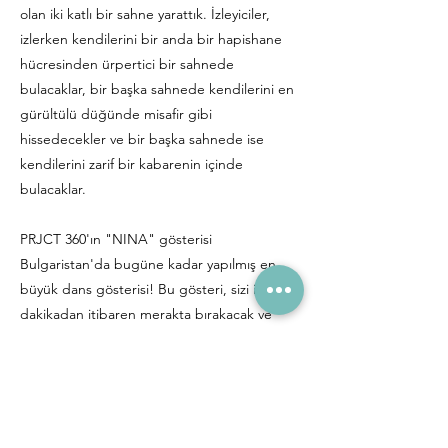
olan iki katlı bir sahne yarattık. İzleyiciler,
izlerken kendilerini bir anda bir hapishane
hücresinden ürpertici bir sahnede
bulacaklar, bir başka sahnede kendilerini en
gürültülü düğünde misafir gibi
hissedecekler ve bir başka sahnede ise
kendilerini zarif bir kabarenin içinde
bulacaklar.
PRJCT 360'ın "NINA" gösterisi
Bulgaristan'da bugüne kadar yapılmış en
büyük dans gösterisi! Bu gösteri, sizi ilk
dakikadan itibaren merakta bırakacak ve
sonuna kadar bırakmayacak gerçek bir
duygu ziyafeti!
Biletler, Myticket’ta satışa sunulacak.
Sanatseverler, bu benzersiz gösteriyi