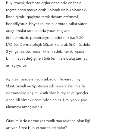
büyütmeyi; dermatologlar nezdinde en fazla
reçetelenen marka grubu olarak da bu alandaki
liderliğimizi güçlendirerek devam ettirmeyi
hedefliyoruz. Hayat kalitesini arttıran, yıllar süren
araştırmalar sonucunda yaratılmış ana
ürünlerimizde penetrasyon hedefimiz ise %50.
L'Oréal Dermatolojik Güzellik olarak önümüzdeki
3 yıl içerisinde, hedef kitlemizdeki her iki kişiden
birini hayat değiştiren ürünlerimizle buluşturmayı
amaçlıyoruz.
Aynı zamanda en son teknoloji ile yaratılmış,
SkinConsult ve Spotscan gibi e-servislerimiz ile
dermatolog erişimi kısıtlı olan bireyler ve gençler
öncelikli olmak üzere, yılda en az 1 milyon kişiye
ulaşmayı amaçlıyoruz.
Günümüzde dermokozmetik markalarına olan ilgi
artıyor. Sizce bunun nedenleri neler?