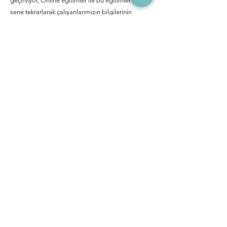
geçiriliyor, Online eğitimler ile bu eğitimler her
sene tekrarlarak çalışanlarımızın bilgilerinin
güncel olması sağlanıyor. Ayrıca 2009 yılından bu
yana her sene L’Oréal’in dünya çapındaki 87.000
kişinin üzerinde çalışanı Etik Günü’ne katılıyor.
Türkiye’de de Ülke Müdürü ve Etik temsilcisi
tarafından sahiplenilen Etik Günü boyunca, tüm
çalışanlar tarafından canlı yayında sorulan sorular
cevaplanıyor.
Önceki
Sonraki
Değerlendir