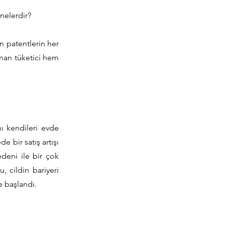
 nelerdir?
n patentlerin her
lanan tüketici hem
ı kendileri evde
e bir satış artışı
edeni ile bir çok
, cildin bariyeri
e başlandı.