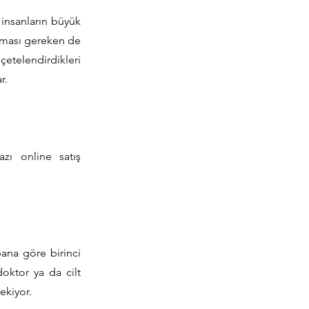
insanların büyük
olması gereken de
çetelendirdikleri
r.
azı online satış
bana göre birinci
oktor ya da cilt
ekiyor.