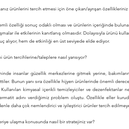
nız ürünlerini tercih etmesi için öne çıkan/ayrışan özellikleriniz
mli özelliği sonuç odaklı olması ve ürünlerin içeriğinde buluna
lışmalar ile etkilerinin kanıtlanış olmasıdır. Dolayısıyla ürünü kul
ç alıyor, hem de etkinliği en üst seviyede elde ediyor.
rün tercihlerine/taleplere nasıl yansıyor?
de insanlar güzellik merkezlerine gitmek yerine, bakımların
tiler. Bunun yanı sıra özellikle hijyen ürünlerinde önemli dereced
ullanılan kimyasal içerikli temizleyiciler ve dezenfektanlar n
rmatit adını verdiğimiz problem oluştu. Özellikle eller kurudu
nle daha çok nemlendirici ve iyileştirici ürünler tercih edilmey
iye ulaşma konusunda nasıl bir stratejiniz var?