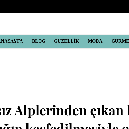
ANASAYFA
BLOG
GÜZELLİK
MODA
GURM
ız Alplerinden çıkan 
ğın keşfedilmesiyle 