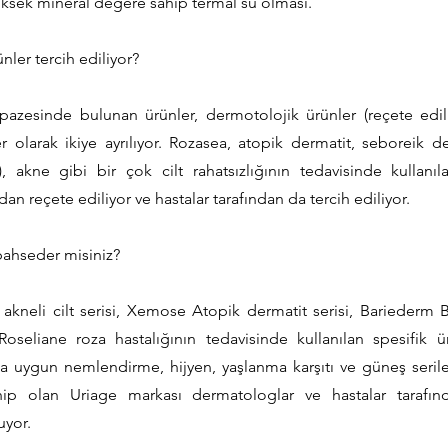
üksek mineral değere sahip termal su olması.
nler tercih ediliyor?
pazesinde bulunan ürünler, dermotolojik ürünler (reçete ed
 olarak ikiye ayrılıyor. Rozasea, atopik dermatit, seboreik de
ı), akne gibi bir çok cilt rahatsızlığının tedavisinde kullanı
dan reçete ediliyor ve hastalar tarafından da tercih ediliyor.
bahseder misiniz?
akneli cilt serisi, Xemose Atopik dermatit serisi, Bariederm B
i, Roseliane roza hastalığının tedavisinde kullanılan spesifik ü
a uygun nemlendirme, hijyen, yaşlanma karşıtı ve güneş serile
hip olan Uriage markası dermatologlar ve hastalar tarafın
uyor.