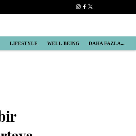
E
LIFESTYLE
WELL-BEING
DAHA FAZLA...
bir
ortaya