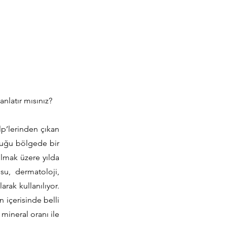
anlatır mısınız?
lp’lerinden çıkan
nduğu bölgede bir
lmak üzere yılda
su, dermatoloji,
arak kullanılıyor.
n içerisinde belli
 mineral oranı ile