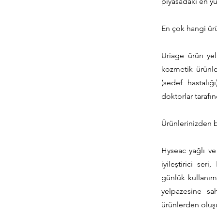
piyasadaki en y
En çok hangi ürü
Uriage ürün yel
kozmetik ürünler
(sedef hastalığ
doktorlar tarafın
Ürünlerinizden 
Hyseac yağlı ve 
iyileştirici ser
günlük kullanım
yelpazesine sa
ürünlerden oluş