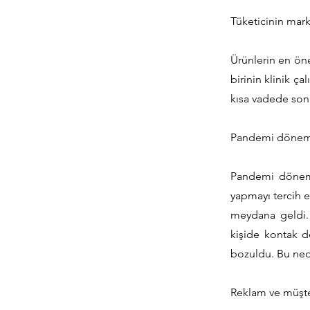
Tüketicinin marka
Ürünlerin en öne
birinin klinik ça
kısa vadede sonu
Pandemi dönemi ü
Pandemi dönemin
yapmayı tercih et
meydana geldi. K
kişide kontak de
bozuldu. Bu nede
Reklam ve müşter