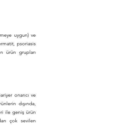
ilmeye uygun) ve
rmatit, psoriasis
lan ürün grupları
ariyer onarıcı ve
rünlerin dışında,
ri ile geniş ürün
dan çok sevilen