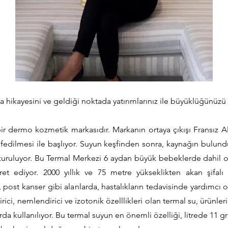
a hikayesini ve geldiği noktada yatırımlarınız ile büyüklüğünüzü 
ir dermo kozmetik markasıdır. Markanın ortaya çıkışı Fransız A
şfedilmesi ile başlıyor. Suyun keşfinden sonra, kaynağın bulu
uruluyor. Bu Termal Merkezi 6 aydan büyük bebeklerde dahil o
ret ediyor. 2000 yıllık ve 75 metre yükseklikten akan şifalı 
 post kanser gibi alanlarda, hastalıkların tedavisinde yardımcı ol
irici, nemlendirici ve izotonik özelllikleri olan termal su, ürünleri
da kullanılıyor. Bu termal suyun en önemli özelliği, litrede 11 gr