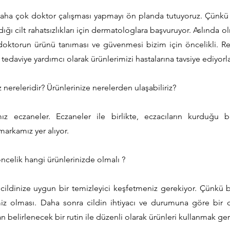
aha çok doktor çalışması yapmayı ön planda tutuyoruz. Çünkü 
ğı cilt rahatsızlıkları için dermatologlara başvuruyor. Aslında 
 doktorun ürünü tanıması ve güvenmesi bizim için öncelikli. Re
ra tedaviye yardımcı olarak ürünlerimizi hastalarına tavsiye ediyorla
z nereleridir? Ürünlerinize nerelerden ulaşabiliriz?
mız eczaneler. Eczaneler ile birlikte, eczacıların kurduğu b
markamız yer alıyor.
ncelik hangi ürünlerinizde olmalı ?
 cildinize uygun bir temizleyici keşfetmeniz gerekiyor. Çünkü 
iz olması. Daha sonra cildin ihtiyacı ve durumuna göre bir d
n belirlenecek bir rutin ile düzenli olarak ürünleri kullanmak ger