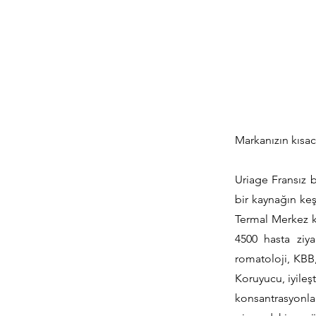
Markanızın kısac
Uriage Fransız b
bir kaynağın ke
Termal Merkez k
4500 hasta ziya
romatoloji, KBB,
Koruyucu, iyileşt
konsantrasyonlar