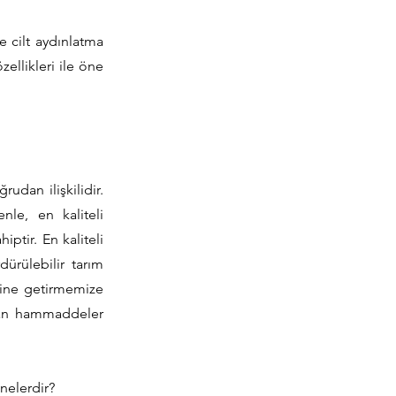
e cilt aydınlatma
zellikleri ile öne
rudan ilişkilidir.
le, en kaliteli
ptir. En kaliteli
dürülebilir tarım
erine getirmemize
egan hammaddeler
 nelerdir?