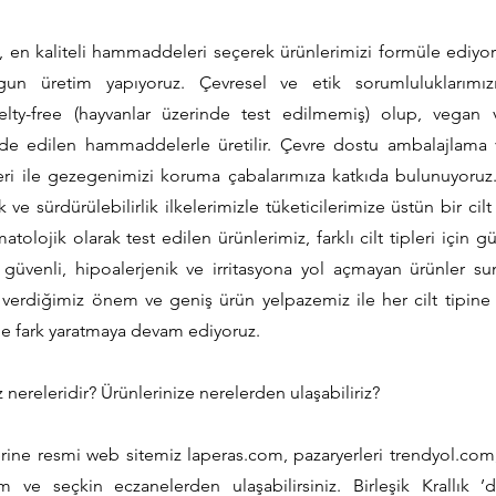
 en kaliteli hammaddeleri seçerek ürünlerimizi formüle ediyor,
ygun üretim yapıyoruz. Çevresel ve etik sorumluluklarımızı
elty-free (hayvanlar üzerinde test edilmemiş) olup, vegan v
de edilen hammaddelerle üretilir. Çevre dostu ambalajlama v
ri ile gezegenimizi koruma çabalarımıza katkıda bulunuyoruz. 
ik ve sürdürülebilirlik ilkelerimizle tüketicilerimize üstün bir c
olojik olarak test edilen ürünlerimiz, farklı cilt tipleri için güv
e güvenli, hipoalerjenik ve irritasyona yol açmayan ürünler s
erdiğimiz önem ve geniş ürün yelpazemiz ile her cilt tipin
de fark yaratmaya devam ediyoruz.
z nereleridir? Ürünlerinize nerelerden ulaşabiliriz?
ine resmi web sitemiz laperas.com, pazaryerleri trendyol.com
 ve seçkin eczanelerden ulaşabilirsiniz. Birleşik Krallık ’d