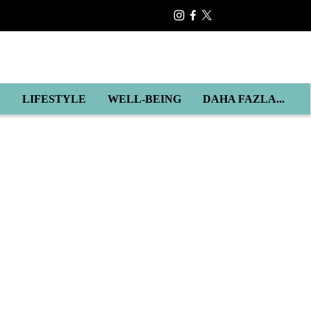
E
LIFESTYLE
WELL-BEING
DAHA FAZLA...