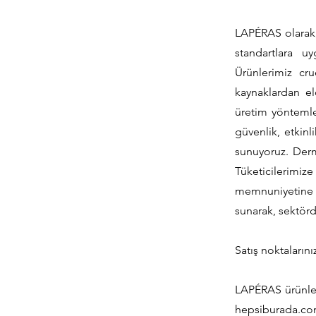
LAPÉRAS olarak,
standartlara u
Ürünlerimiz cru
kaynaklardan el
üretim yöntemle
güvenlik, etkinl
sunuyoruz. Dermat
Tüketicilerimiz
memnuniyetine v
sunarak, sektör
Satış noktalarını
LAPÉRAS ürünler
hepsiburada.com