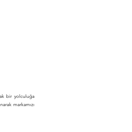
k bir yolculuğa
lanarak markamızı