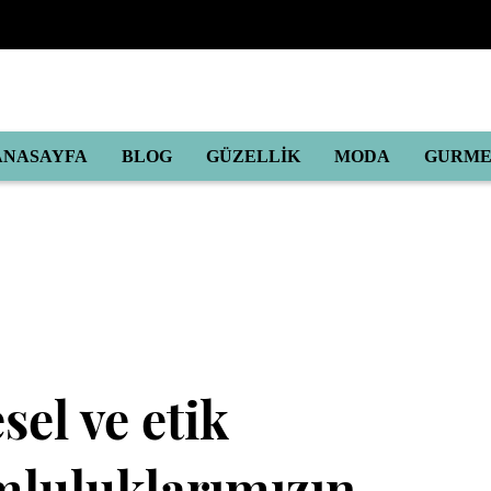
ANASAYFA
BLOG
GÜZELLİK
MODA
GURM
sel ve etik
mluluklarımızın