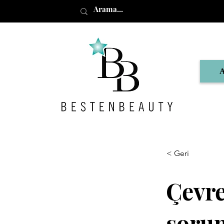
< Geri
Çevre
soru