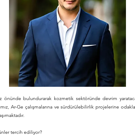
 önünde bulundurarak kozmetik sektöründe devrim yarataca
arımız, Ar-Ge çalışmalarına ve sürdürülebilirlik projelerine odak
aşımaktadır.
nler tercih ediliyor?