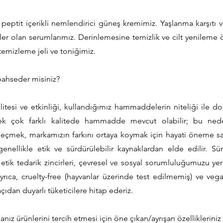
 peptit içerikli nemlendirici güneş kremimiz. Yaşlanma karşıtı v
üler olan serumlarımız. Derinlemesine temizlik ve cilt yenileme ö
temizleme jeli ve toniğimiz.
bahseder misiniz?
litesi ve etkinliği, kullandığımız hammaddelerin niteliği ile doğ
k çok farklı kalitede hammadde mevcut olabilir; bu neden
çmek, markamızın farkını ortaya koymak için hayati öneme sahi
nellikle etik ve sürdürülebilir kaynaklardan elde edilir. Sür
 etik tedarik zincirleri, çevresel ve sosyal sorumluluğumuzu y
Ayrıca, cruelty-free (hayvanlar üzerinde test edilmemiş) ve v
açıdan duyarlı tüketicilere hitap ederiz.
nız ürünlerini tercih etmesi için öne çıkan/ayrışan özellikleriniz