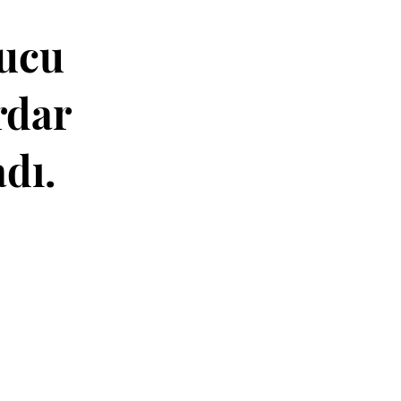
rucu
rdar
dı.