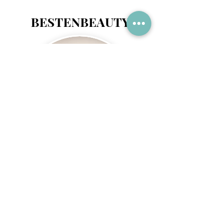
BESTENBEAUTY
BESTE PAYDAŞ ERTAN
KURUCU - EDİTÖR
​Güzellik, moda, sağlıklı yaşam, life stye,
etkinlikler ve yeni çıkan ürünlere dair güncel
bilgileri takip ederken, sosyal sorumluluk