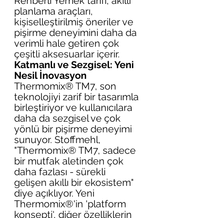
Rehberli Yemek tarifi, akıllı 
planlama araçları, 
kişiselleştirilmiş öneriler ve 
pişirme deneyimini daha da 
verimli hale getiren çok 
çeşitli aksesuarlar içerir.
Katmanlı ve Sezgisel: Yeni 
Nesil İnovasyon
Thermomix® TM7, son 
teknolojiyi zarif bir tasarımla 
birleştiriyor ve kullanıcılara 
daha da sezgisel ve çok 
yönlü bir pişirme deneyimi 
sunuyor. Stoffmehl, 
"Thermomix® TM7, sadece 
bir mutfak aletinden çok 
daha fazlası - sürekli 
gelişen akıllı bir ekosistem" 
diye açıklıyor. Yeni 
Thermomix®'in 'platform 
konsepti', diğer özelliklerin 