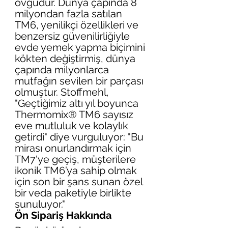
övgüdür. Dünya çapında 8 
milyondan fazla satılan 
TM6, yenilikçi özellikleri ve 
benzersiz güvenilirliğiyle 
evde yemek yapma biçimini 
kökten değiştirmiş, dünya 
çapında milyonlarca 
mutfağın sevilen bir parçası 
olmuştur. Stoffmehl, 
"Geçtiğimiz altı yıl boyunca 
Thermomix® TM6 sayısız 
eve mutluluk ve kolaylık 
getirdi" diye vurguluyor: "Bu 
mirası onurlandırmak için 
TM7'ye geçiş, müşterilere 
ikonik TM6’ya sahip olmak 
için son bir şans sunan özel 
bir veda paketiyle birlikte 
sunuluyor."
Ön Sipariş Hakkında