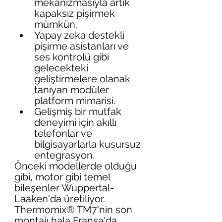
mekanizmasıyla artık 
kapaksız pişirmek 
mümkün.
Yapay zeka destekli 
pişirme asistanları ve 
ses kontrolü gibi 
gelecekteki 
geliştirmelere olanak 
tanıyan modüler 
platform mimarisi.
Gelişmiş bir mutfak 
deneyimi için akıllı 
telefonlar ve 
bilgisayarlarla kusursuz 
entegrasyon.
Önceki modellerde olduğu 
gibi, motor gibi temel 
bileşenler Wuppertal-
Laaken'da üretiliyor. 
Thermomix® TM7'nin son 
montajı hala Fransa'da 