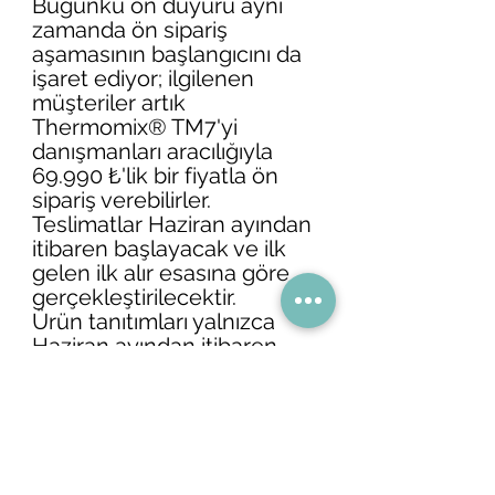
Bugünkü ön duyuru aynı 
zamanda ön sipariş 
aşamasının başlangıcını da 
işaret ediyor; ilgilenen 
müşteriler artık 
Thermomix® TM7'yi 
danışmanları aracılığıyla 
69.990 ₺'lik bir fiyatla ön 
sipariş verebilirler. 
Teslimatlar Haziran ayından 
itibaren başlayacak ve ilk 
gelen ilk alır esasına göre 
gerçekleştirilecektir.
Ürün tanıtımları yalnızca 
Haziran ayından itibaren 
mevcut olacak olsa da, bu 
ön sipariş aşaması 
müşterilere Thermomix® 
TM7'lerini mümkün olan en 
erken zamanda güvence 
altına alma ve ürünü satın 