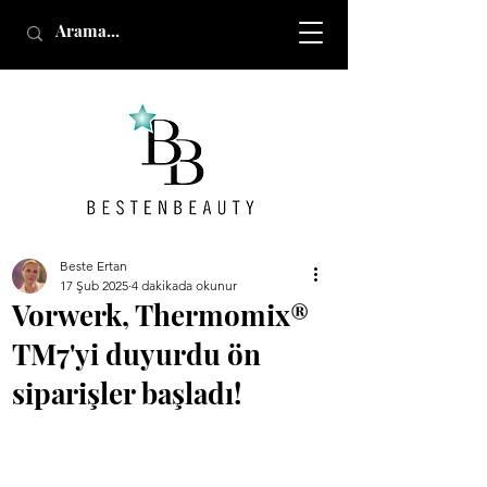
Beste Ertan
17 Şub 2025
4 dakikada okunur
Vorwerk, Thermomix®
TM7'yi duyurdu ön
siparişler başladı!