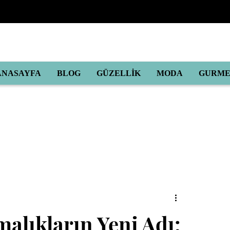
ANASAYFA
BLOG
GÜZELLİK
MODA
GURM
alıkların Yeni Adı: