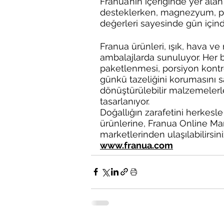
Franua’nın içeriğinde yer alan h
desteklerken, magnezyum, po
değerleri sayesinde gün içinde
Franua ürünleri, ışık, hava v
ambalajlarda sunuluyor. Her b
paketlenmesi, porsiyon kontro
günkü tazeliğini korumasını s
dönüştürülebilir malzemelerle
tasarlanıyor.
Doğallığın zarafetini herkes
ürünlerine, Franua Online Ma
marketlerinden ulaşılabilirsini
www.franua.com