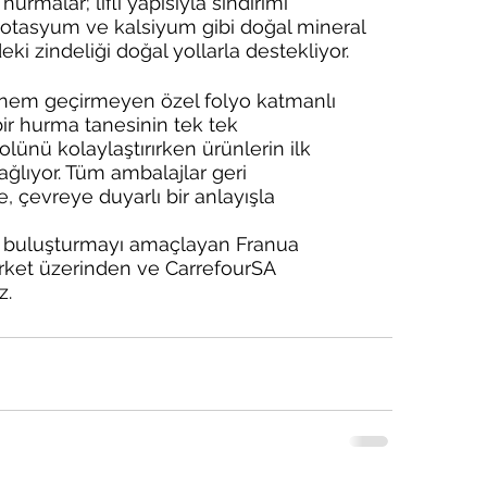
urmalar; lifli yapısıyla sindirimi 
tasyum ve kalsiyum gibi doğal mineral 
ki zindeliği doğal yollarla destekliyor.
e nem geçirmeyen özel folyo katmanlı 
ir hurma tanesinin tek tek 
lünü kolaylaştırırken ürünlerin ilk 
ağlıyor. Tüm ambalajlar geri 
, çevreye duyarlı bir anlayışla 
le buluşturmayı amaçlayan Franua 
rket üzerinden ve CarrefourSA 
z.