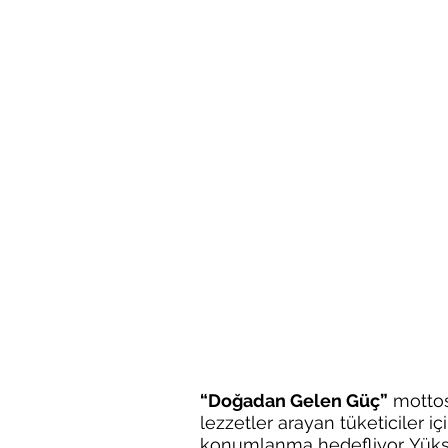
“Doğadan Gelen Güç”
 mottos
lezzetler arayan tüketiciler içi
konumlanma hedefliyor. Yüksek