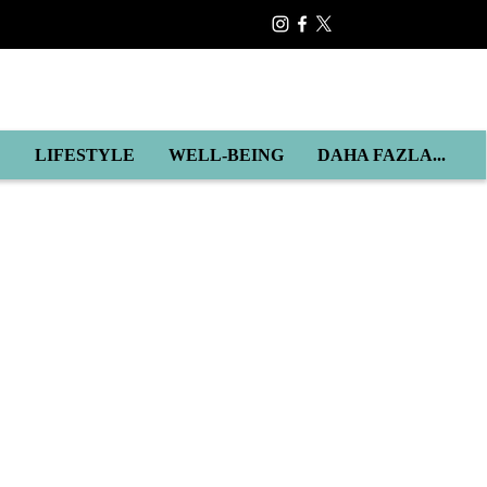
E
LIFESTYLE
WELL-BEING
DAHA FAZLA...