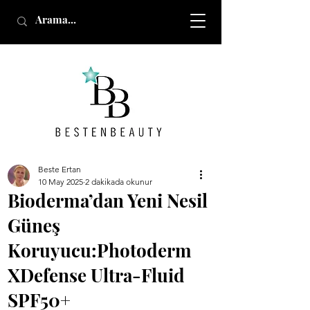
Beste Ertan
10 May 2025
2 dakikada okunur
Bioderma’dan Yeni Nesil
Güneş
Koruyucu:Photoderm
XDefense Ultra-Fluid
SPF50+