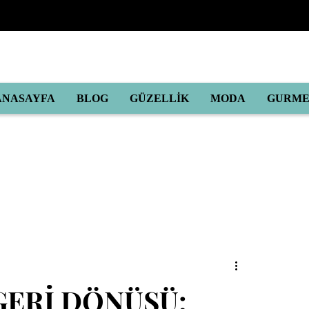
ANASAYFA
BLOG
GÜZELLİK
MODA
GURM
GERİ DÖNÜŞÜ: