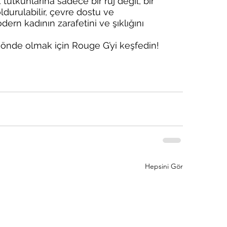
 tutkunlarına sadece bir ruj değil, bir 
urulabilir, çevre dostu ve 
modern kadının zarafetini ve şıklığını 
 önde olmak için Rouge G’yi keşfedin!
Hepsini Gör