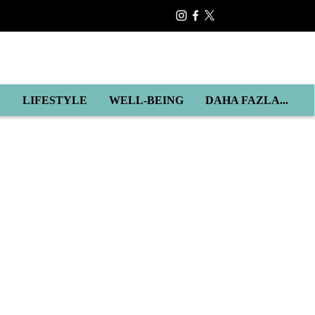
E
LIFESTYLE
WELL-BEING
DAHA FAZLA...