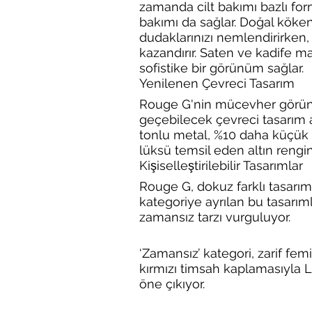
zamanda cilt bakımı bazlı form
bakımı da sağlar. Doğal kökenli
dudaklarınızı nemlendirirken,
kazandırır. Saten ve kadife mat
sofistike bir görünüm sağlar.​​​​
Yenilenen Çevreci Tasarım​​​​​
Rouge G'nin mücevher görünü
geçebilecek çevreci tasarım 
tonlu metal, %10 daha küçük 
lüksü temsil eden altın rengine
Kişiselleştirilebilir Tasarımlar
Rouge G, dokuz farklı tasarımla ki
kategoriye ayrılan bu tasarımla
zamansız tarzı vurguluyor.​
‘Zamansız’ kategori, zarif fe
kırmızı timsah kaplamasıyla L
öne çıkıyor.