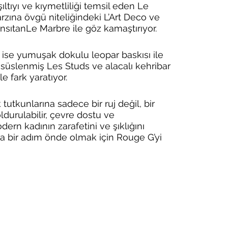
şıltıyı ve kıymetliliği temsil eden Le 
rzına övgü niteliğindeki L’Art Deco ve 
ansıtanLe Marbre ile göz kamaştırıyor.
i ise yumuşak dokulu leopar baskısı ile 
a süslenmiş Les Studs ve alacalı kehribar 
le fark yaratıyor.
 tutkunlarına sadece bir ruj değil, bir 
urulabilir, çevre dostu ve 
modern kadının zarafetini ve şıklığını 
da bir adım önde olmak için Rouge G’yi 