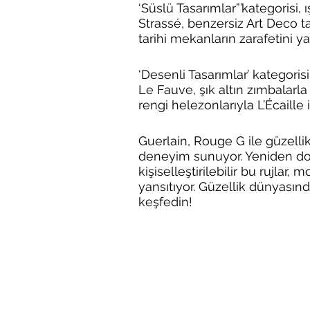
‘Süslü Tasarımlar”’kategorisi, ı
Strassé, benzersiz Art Deco ta
tarihi mekanların zarafetini y
‘Desenli Tasarımlar’ kategoris
Le Fauve, şık altın zımbalarl
rengi helezonlarıyla L’Écaille i
Guerlain, Rouge G ile güzellik
deneyim sunuyor. Yeniden dold
kişiselleştirilebilir bu rujlar, 
yansıtıyor. Güzellik dünyasın
keşfedin!​​​​​