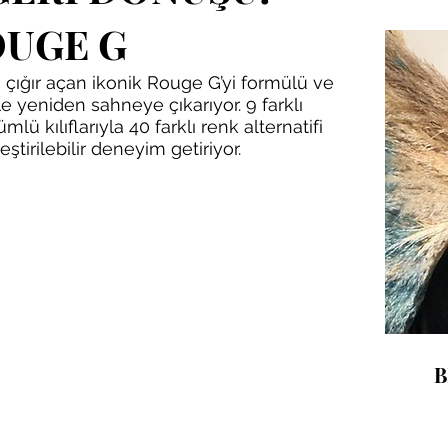
E G​​​​
çığır açan ikonik Rouge G’yi formülü ve 
le yeniden sahneye çıkarıyor. 9 farklı 
lü kılıflarıyla 40 farklı renk alternatifi 
̧tirilebilir deneyim getiriyor.​ 
B