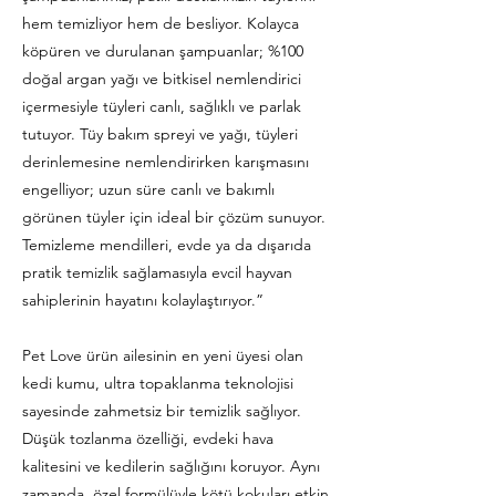
hem temizliyor hem de besliyor. Kolayca
köpüren ve durulanan şampuanlar; %100
doğal argan yağı ve bitkisel nemlendirici
içermesiyle tüyleri canlı, sağlıklı ve parlak
tutuyor. Tüy bakım spreyi ve yağı, tüyleri
derinlemesine nemlendirirken karışmasını
engelliyor; uzun süre canlı ve bakımlı
görünen tüyler için ideal bir çözüm sunuyor.
Temizleme mendilleri, evde ya da dışarıda
pratik temizlik sağlamasıyla evcil hayvan
sahiplerinin hayatını kolaylaştırıyor.”
Pet Love ürün ailesinin en yeni üyesi olan
kedi kumu, ultra topaklanma teknolojisi
sayesinde zahmetsiz bir temizlik sağlıyor.
Düşük tozlanma özelliği, evdeki hava
kalitesini ve kedilerin sağlığını koruyor. Aynı
zamanda, özel formülüyle kötü kokuları etkin