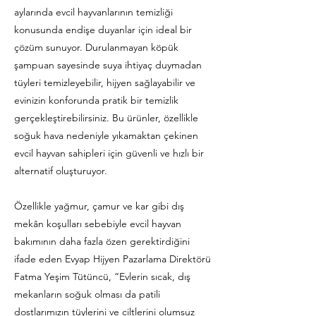
aylarında evcil hayvanlarının temizliği
konusunda endişe duyanlar için ideal bir
çözüm sunuyor. Durulanmayan köpük
şampuan sayesinde suya ihtiyaç duymadan
tüyleri temizleyebilir, hijyen sağlayabilir ve
evinizin konforunda pratik bir temizlik
gerçekleştirebilirsiniz. Bu ürünler, özellikle
soğuk hava nedeniyle yıkamaktan çekinen
evcil hayvan sahipleri için güvenli ve hızlı bir
alternatif oluşturuyor.
Özellikle yağmur, çamur ve kar gibi dış
mekân koşulları sebebiyle evcil hayvan
bakımının daha fazla özen gerektirdiğini
ifade eden Evyap Hijyen Pazarlama Direktörü
Fatma Yeşim Tütüncü, “Evlerin sıcak, dış
mekanların soğuk olması da patili
dostlarımızın tüylerini ve ciltlerini olumsuz