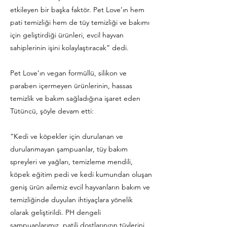
etkileyen bir başka faktör. Pet Love’ın hem
pati temizliği hem de tüy temizliği ve bakımı
için geliştirdiği ürünleri, evcil hayvan
sahiplerinin işini kolaylaştıracak” dedi.
Pet Love’ın vegan formüllü, silikon ve
paraben içermeyen ürünlerinin, hassas
temizlik ve bakım sağladığına işaret eden
Tütüncü, şöyle devam etti:
“Kedi ve köpekler için durulanan ve
durulanmayan şampuanlar, tüy bakım
spreyleri ve yağları, temizleme mendili,
köpek eğitim pedi ve kedi kumundan oluşan
geniş ürün ailemiz evcil hayvanların bakım ve
temizliğinde duyulan ihtiyaçlara yönelik
olarak geliştirildi. PH dengeli
şampuanlarımız, patili dostlarınızın tüylerini