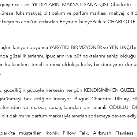
k girişimcisi ve YILDIZLARIN MAKYAJ SANATÇISI Charlotte Ti
küresel lüks makyaj, cilt bakım ve parfüm markası, makyaj, cilt
ile beymen.com’un ardından Beymen İstinyePark’ta CHARLOTTE
lı aşkın kariyeri boyunca YARATICI BİR VİZYONER ve YENİLİKÇİ bir
da güzellik sırlarını, ipuçlarını ve püf noktalarını sahip olduğu
çin kullanırken, tercih etmesi oldukça kolay bir deneyime dön
.
ry, güzelliğin gücüyle herkesin her gün KENDİSİNİN EN GÜZE
görünmeyi hak ettiğine inanıyor. Bugün Charlotte Tilbury, 
imcilerinden ve makyaj sanatçılarından biri olarak ÖDÜLLÜ
cilt bakımı ve parfüm markasıyla sınırları zorlamaya devam ediy
park'ta müşteriler, ikonik Pillow Talk, Airbrush Flawles