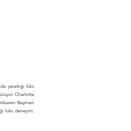
e yarattığı lüks
rüyor. Charlotte
n itibaren Beymen
ığı lüks deneyim,