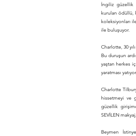
İngiliz güzelli
kurulan ödüllü, 
koleksiyonları 
ile buluşuyor.
Charlotte, 30 yı
Bu duruşun ardın
yaştan herkes i
yaratması yatıyor
Charlotte Tilbu
hissetmeyi ve 
güzellik giriş
SEVİLEN makyaj, 
Beymen İstinye