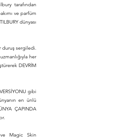
lbury tarafından
 bakımı ve parfüm
 TILBURY dünyası
 duruş sergiledi.
 uzmanlığıyla her
üştürerek DEVRİM
L VERSİYONU gibi
dünyanın en ünlü
, DÜNYA ÇAPINDA
or.
s ve Magic Skin