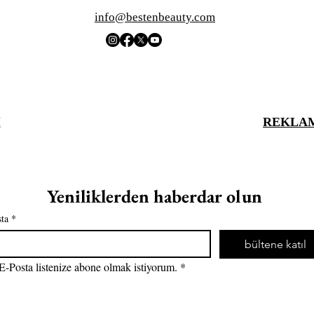
info@bestenbeauty.com
İ
REKLAM
Yeniliklerden haberdar olun
ta
*
bültene katıl
E-Posta listenize abone olmak istiyorum. *