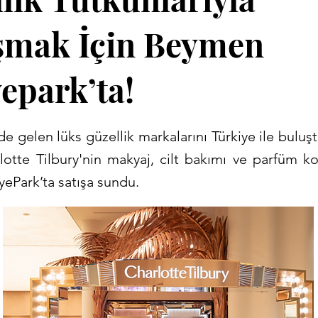
şmak İçin Beymen
yepark’ta!
e gelen lüks güzellik markalarını Türkiye ile bulu
lotte Tilbury'nin makyaj, cilt bakımı ve parfüm kol
ePark’ta satışa sundu.