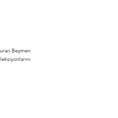
şturan Beymen
eksiyonlarını