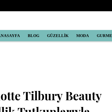
ANASAYFA
BLOG
GÜZELLİK
MODA
GURM
otte Tilbury Beauty
lik Tutkunlarıyla