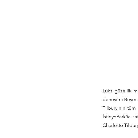
Lüks güzellik m
deneyimi Beymen
Tilbury'nin tüm
İstinyePark’ta s
Charlotte Tilbur