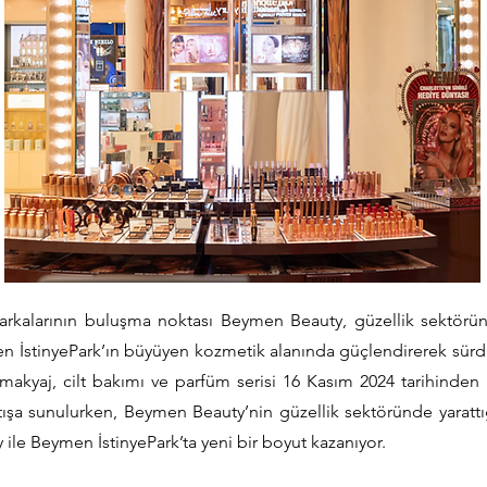
arkalarının buluşma noktası Beymen Beauty, güzellik sektöründ
 İstinyePark’ın büyüyen kozmetik alanında güçlendirerek sürdü
 makyaj, cilt bakımı ve parfüm serisi 16 Kasım 2024 tarihinde
atışa sunulurken, Beymen Beauty’nin güzellik sektöründe yaratt
y ile Beymen İstinyePark’ta yeni bir boyut kazanıyor.