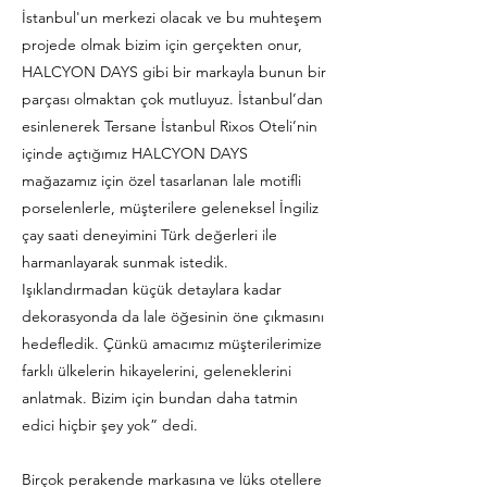
İstanbul'un merkezi olacak ve bu muhteşem
projede olmak bizim için gerçekten onur,
HALCYON DAYS gibi bir markayla bunun bir
parçası olmaktan çok mutluyuz. İstanbul’dan
esinlenerek Tersane İstanbul Rixos Oteli’nin
içinde açtığımız HALCYON DAYS
mağazamız için özel tasarlanan lale motifli
porselenlerle, müşterilere geleneksel İngiliz
çay saati deneyimini Türk değerleri ile
harmanlayarak sunmak istedik.
Işıklandırmadan küçük detaylara kadar
dekorasyonda da lale öğesinin öne çıkmasını
hedefledik. Çünkü amacımız müşterilerimize
farklı ülkelerin hikayelerini, geleneklerini
anlatmak. Bizim için bundan daha tatmin
edici hiçbir şey yok” dedi.
Birçok perakende markasına ve lüks otellere