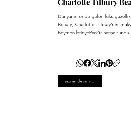
Charlotte Tilbury Be
Dünyanın önde gelen lüks güzellik 
Beauty, Charlotte Tilbury'nin maky
Beymen İstinyePark’ta satışa sundu
yazının devamı...