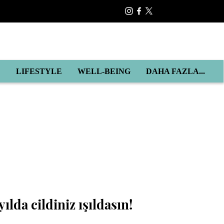
E
LIFESTYLE
WELL-BEING
DAHA FAZLA...
ılda cildiniz ışıldasın!