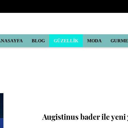
ANASAYFA
BLOG
GÜZELLİK
MODA
GURM
Augistinus bader ile yeni y