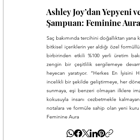
Ashley Joy’dan Yepyeni v
Şampuan: Feminine Aur
Saç bakımında tercihini doğallıktan yana ku
bitkisel içeriklerin yer aldığı özel formüll
birbirinden etkili %100 yerli üretim bak
zengin bir çeşitlilik sergilemeye dev
heyecan yaratıyor. “Herkes En İyisini H
incelikli bir şekilde geliştirmeye, her d
sunmaya, eşi benzeri olmayan ilklere im
kokusuyla insanı cezbetmekle kalmayan
notalara ve formüle sahip olan yeni kuru
Feminine Aura